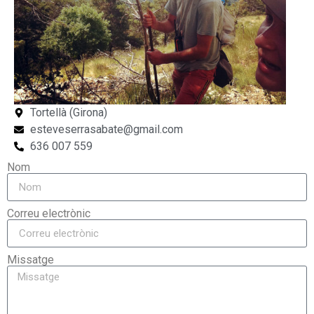
Tortellà (Girona)
esteveserrasabate@gmail.com
636 007 559
Nom
Correu electrònic
Missatge