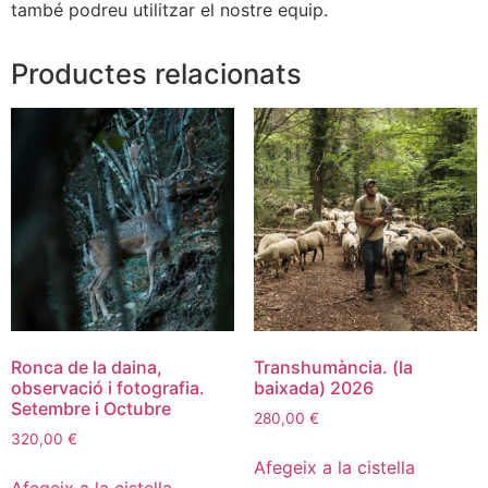
també podreu utilitzar el nostre equip.
Productes relacionats
Ronca de la daina,
Transhumància. (la
observació i fotografia.
baixada) 2026
Setembre i Octubre
280,00
€
320,00
€
Afegeix a la cistella