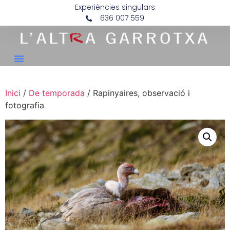
Experiències singulars
636 007 559
Inici
/
De temporada
/ Rapinyaires, observació i
fotografia