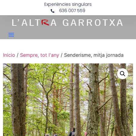
Experiències singulars
636 007 559
Inicio
/
Sempre, tot l'any
/ Senderisme, mitja jornada